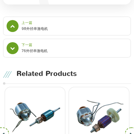
上一篇
98外径串激电机
下一篇
76外径串激电机
Related Products