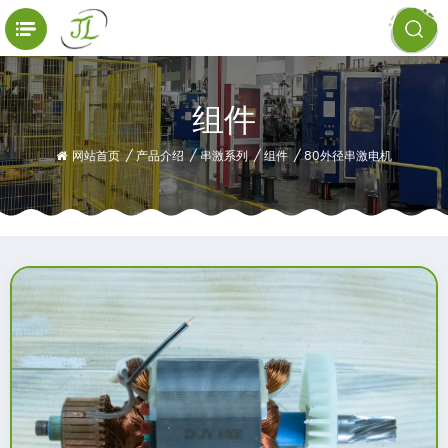
组件
网站首页
/
产品介绍
/
串激系列
/
组件
/
80外径串激电机